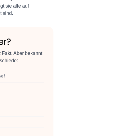
t sie alle auf
 sind.
er?
t Fakt. Aber bekannt
rschiede:
ng!