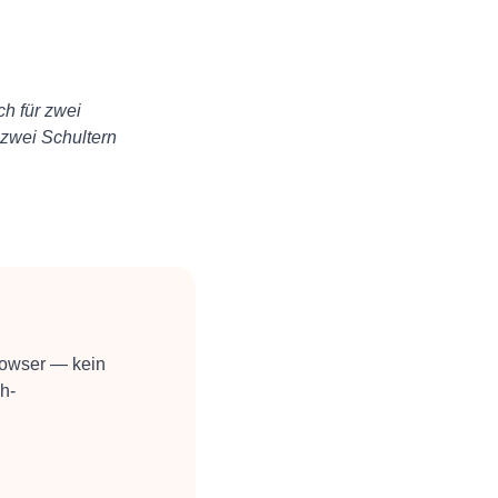
ch für zwei
 zwei Schultern
rowser — kein
sh-