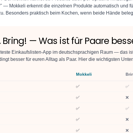
r" — Mokkeli erkennt die einzelnen Produkte automatisch und füg
nzu. Besonders praktisch beim Kochen, wenn beide Hände belegt
. Bring! — Was ist für Paare bess
nnteste Einkaufslisten-App im deutschsprachigen Raum — das is
ingt besser für euren Alltag als Paar. Hier die wichtigsten Unte
Mokkeli
Bri
✅
✅
✅
❌
✅
✅
✅
❌
✅
❌